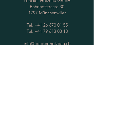
Loacker Holzbau GmbH
Bahnhofstrasse 30
1797 Münchenwiler
Tel.
+41 26 670 01 55
Tel.
+41 79 613 03 18
info@loacker-holzbau.ch